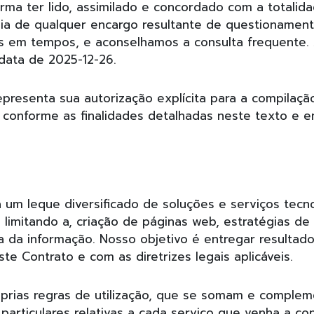
irma ter lido, assimilado e concordado com a totalid
a de qualquer encargo resultante de questionament
 em tempos, e aconselhamos a consulta frequente. 
 data de 2025-12-26.
resenta sua autorização explícita para a compilaç
conforme as finalidades detalhadas neste texto e em
a um leque diversificado de soluções e serviços tecn
limitando a, criação de páginas web, estratégias de m
a da informação. Nosso objetivo é entregar resultado
te Contrato e com as diretrizes legais aplicáveis.
óprias regras de utilização, que se somam e comple
 particulares relativas a cada serviço que venha a co