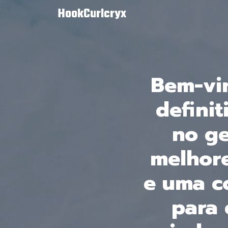
HookCurlcryx
Bem-vi
defini
no ge
melhore
e uma c
para 