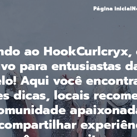
Página inicial
N
ndo ao HookCurlcryx, 
tivo para entusiastas d
lo! Aqui você encontr
s dicas, locais reco
omunidade apaixonad
compartilhar experiên