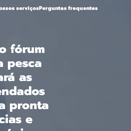
ossos serviços
Perguntas frequentes
o fórum
a pesca
ará as
mendados
a pronta
cias e