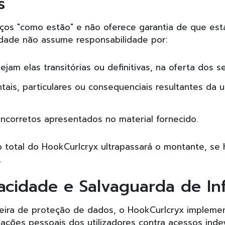
s
iços "como estão" e não oferece garantia de que est
idade não assume responsabilidade por:
jam elas transitórias ou definitivas, na oferta dos se
entais, particulares ou consequenciais resultantes da u
ncorretos apresentados no material fornecido.
 total do HookCurlcryx ultrapassará o montante, se 
.
acidade e Salvaguarda de In
ileira de proteção de dados, o HookCurlcryx impleme
ações pessoais dos utilizadores contra acessos inde