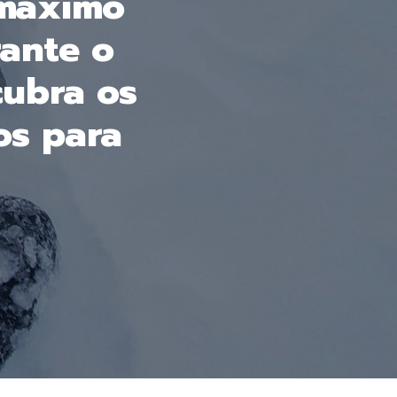
 máximo
rante o
cubra os
os para